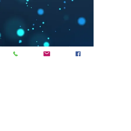
Tel:
+39-3925324152
Mail:
alice21.gili@gmail.com
Indirizzo: Via Cibrario,19 CAP-
10143 Torino,IT