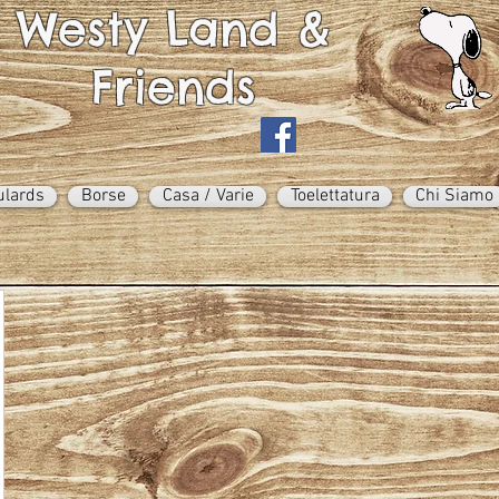
Westy Land &
Friends
ulards
Borse
Casa / Varie
Toelettatura
Chi Siamo