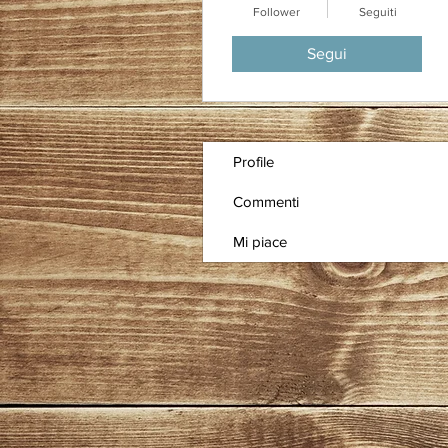
Follower
Seguiti
Segui
Profile
Commenti
Mi piace