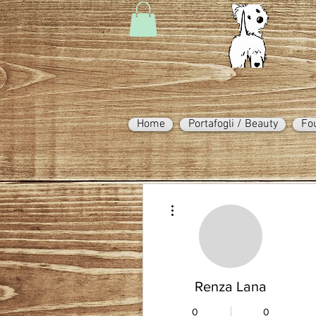
Home
Portafogli / Beauty
Fo
Altre azioni
Renza Lana
0
0