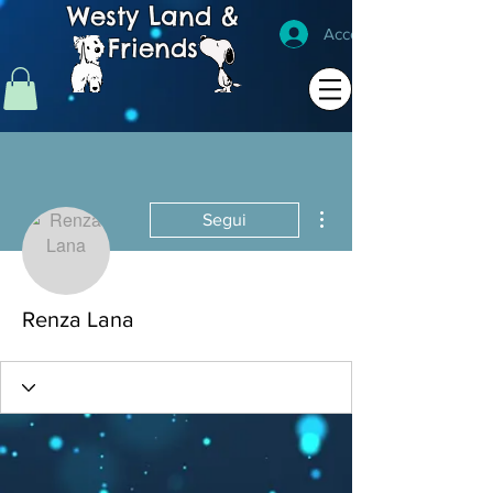
Westy Land &
Accedi
Friends
Altre azioni
Segui
Renza Lana