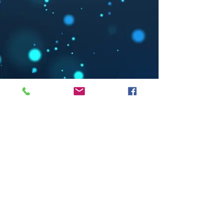
Tel:
+39-3925324152
Mail:
alice21.gili@gmail.com
Indirizzo: Via Cibrario,19 CAP-
10143 Torino,IT