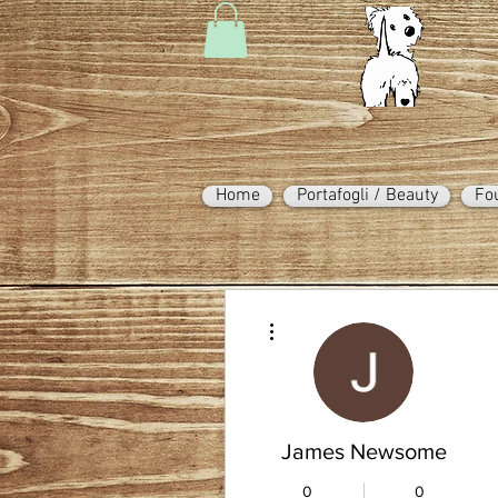
Home
Portafogli / Beauty
Fo
Altre azioni
James Newsome
0
0