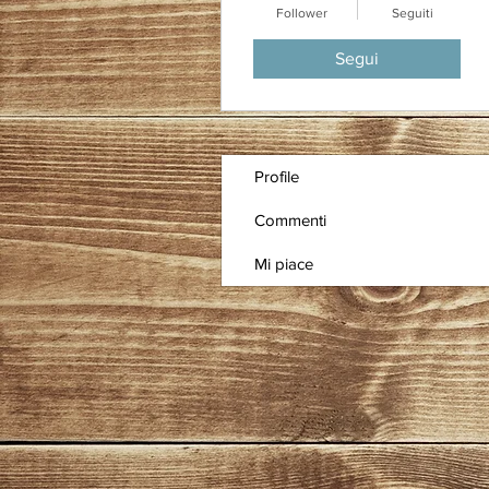
Follower
Seguiti
Segui
Profile
Commenti
Mi piace