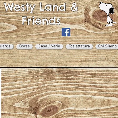
Westy Land &
Friends
ulards
Borse
Casa / Varie
Toelettatura
Chi Siamo