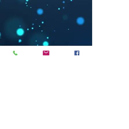
Tel:
+39-3925324152
Mail:
alice21.gili@gmail.com
Indirizzo: Via Cibrario,19 CAP-
10143 Torino,IT