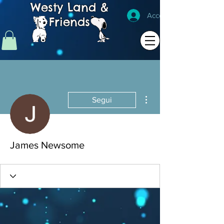
Westy Land &
Accedi
Friends
Altre azioni
Segui
James Newsome