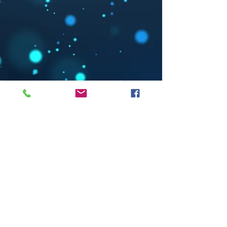
Tel:
+39-3925324152
Mail:
alice21.gili@gmail.com
Indirizzo: Via Cibrario,19 CAP-
10143 Torino,IT