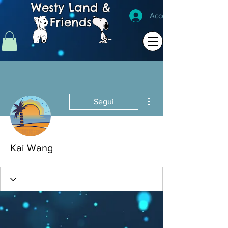
Westy Land &
Accedi
Friends
Altre azioni
Segui
Kai Wang