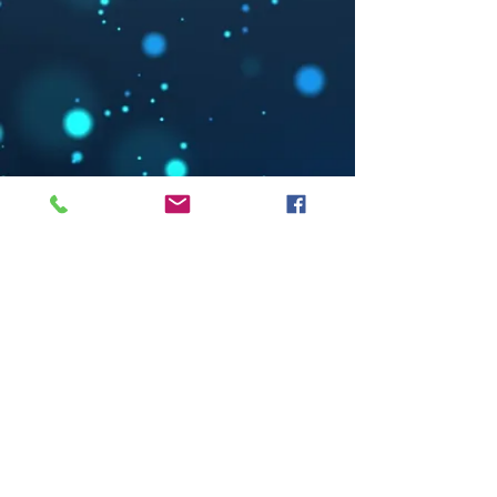
Tel:
+39-3925324152
Mail:
alice21.gili@gmail.com
Indirizzo: Via Cibrario,19 CAP-
10143 Torino,IT