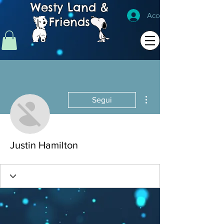
Westy Land &
Accedi
Friends
Altre azioni
Segui
Justin Hamilton