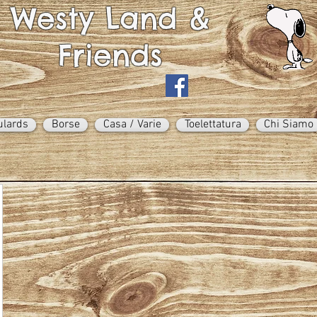
Westy Land &
Friends
ulards
Borse
Casa / Varie
Toelettatura
Chi Siamo