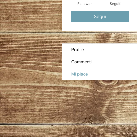
Follower
Seguiti
Segui
Profile
Commenti
Mi piace