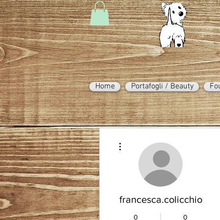
Home
Portafogli / Beauty
Fo
Altre azioni
francesca.colicchio
0
0