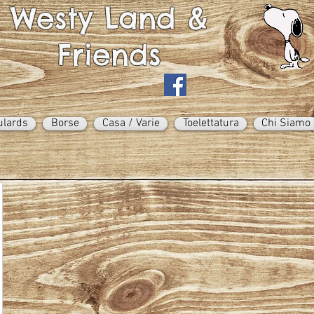
Westy Land &
Friends
ulards
Borse
Casa / Varie
Toelettatura
Chi Siamo