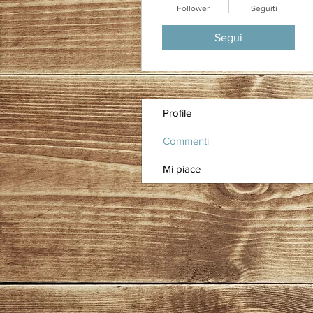
Follower
Seguiti
Segui
Profile
Commenti
Mi piace