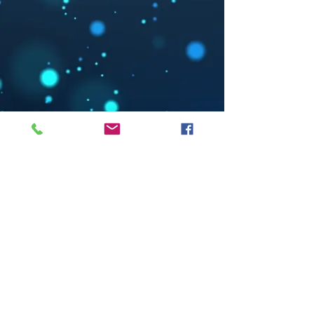
Tel:
+39-3925324152
Mail:
alice21.gili@gmail.com
Indirizzo: Via Cibrario,19 CAP-
10143 Torino,IT