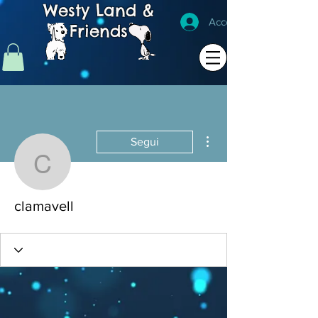
Westy Land &
Accedi
Friends
Altre azioni
Segui
clamavell
clamavell