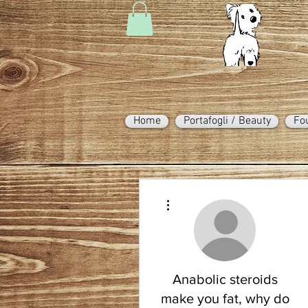
Home
Portafogli / Beauty
Fo
Altre azioni
Anabolic steroids
make you fat, why do