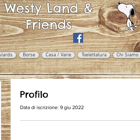
Westy Land &
Friends
ulards
Borse
Casa / Varie
Toelettatura
Chi Siamo
Profilo
Data di iscrizione: 9 giu 2022