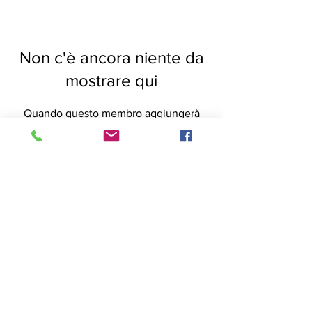
Non c'è ancora niente da
mostrare qui
Quando questo membro aggiungerà
informazioni su di sé, le vedrai qui.
Tel:
+39-3925324152
Mail:
alice21.gili@gmail.com
Indirizzo: Via Cibrario,19 CAP-
10143 Torino,IT