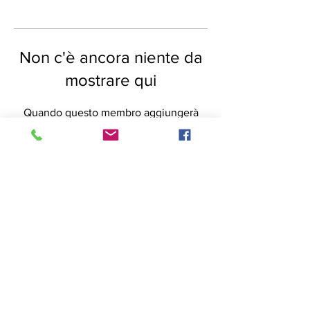
Non c'è ancora niente da
mostrare qui
Quando questo membro aggiungerà
informazioni su di sé, le vedrai qui.
Tel:
+39-3925324152
Mail:
alice21.gili@gmail.com
Indirizzo: Via Cibrario,19 CAP-
10143 Torino,IT