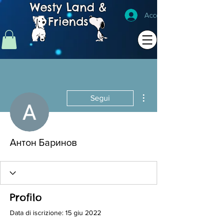
Westy Land &
Accedi
Friends
Altre azioni
Segui
Антон Баринов
Profilo
Data di iscrizione: 15 giu 2022