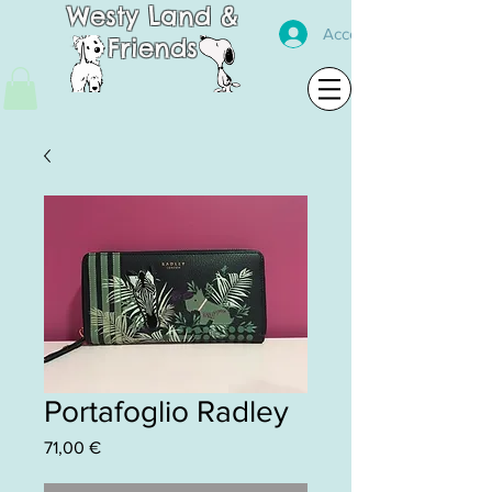
Westy Land &
Accedi
Friends
Portafoglio Radley
Prezzo
71,00 €