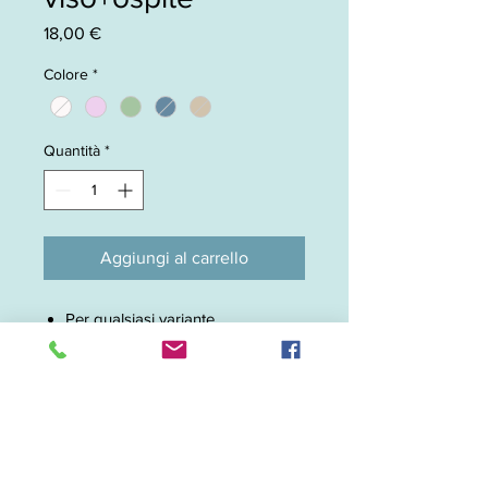
Prezzo
18,00 €
Colore
*
Quantità
*
Aggiungi al carrello
Per qualsiasi variante
dell'articolo..contattateci!!Saremo
lieti di crearla assieme a Voi !
Tel:
+39-3925324152
Mail:
alice21.gili@gmail.com