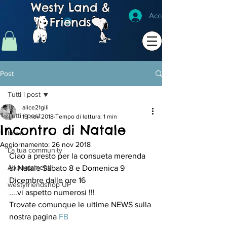
Westy Land &
Accedi
Friends
Post
Tutti i post
alice21gili
Tutti i post
19 nov 2018
Tempo di lettura: 1 min
Incontro di Natale
Inizia
Aggiornamento:
26 nov 2018
La tua community
Ciao a presto per la consueta merenda 
Appuntamenti
di Natale Sabato 8 e Domenica 9 
Dicembre dalle ore 16 
westyfriendshop UP
....vi aspetto numerosi !!!
Trovate comunque le ultime NEWS sulla 
nostra pagina 
FB