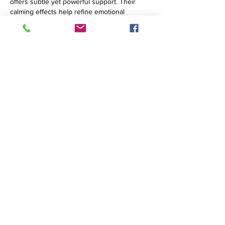
offers subtle yet powerful support. Their 
calming effects help refine emotional 
rhythms and reduce tension. Whether used 
at home or work, they provide steady relief 
that makes daily challenges easier to 
navigate. Consistent use strengthens 
resilience and supports a more grounded 
lifestyle.
Mi piace
Rispondi
Tel:
+39-3925324152
Mail:
alice21.gili@gmail.com
Indirizzo: Via Cibrario,19 CAP-
10143 Torino,IT